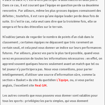
Dans ce cas, il est courant que l’équipe en question perde sa deuxième
rencontre. Par ailleurs, même les plus grosses équipes connaissent des
défaites ; toutefois, il est rare qu’une équipe leader perde deux fois de
suite. Si c’est le cas, cela veut sans dire que la troisième fois, elle se
vengera et fera des étincelles sur le terrain.
N’oubliez jamais de regarder le nombre de points d’un club dans le
classement ; certaines équipes ne dépassent que très rarement un
certain seuil, et cela peut vous donner un indice sur leurs performances
futures. Par ailleurs, placez vos paris le plus tard possible, quand vous
serez en possession de toutes les informations nécessaires : en effet, on
apprend souvent quelques heures seulement avant un match que tel ou
tel joueur n’y participera pas. Nous vous conseillons, pour parier
intelligemment, d’utiliser une source d’information sûre, comme la
section « Basket » du site du quotidien
L’Equipe
, ou, si vous parlez
anglais, l’excellent site
Real GM
.
Les autres conseils que nous pouvons vous donner sont valables pour
tous les sports : privilégiez les paris simples, qui vous donnent