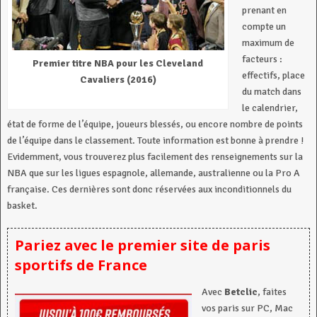
prenant en
compte un
maximum de
facteurs :
Premier titre NBA pour les Cleveland
effectifs, place
Cavaliers (2016)
du match dans
le calendrier,
état de forme de l’équipe, joueurs blessés, ou encore nombre de points
de l’équipe dans le classement. Toute information est bonne à prendre !
Evidemment, vous trouverez plus facilement des renseignements sur la
NBA que sur les ligues espagnole, allemande, australienne ou la Pro A
française. Ces dernières sont donc réservées aux inconditionnels du
basket.
Pariez avec le premier site de paris
sportifs de France
Avec
Betclic
, faites
vos paris sur PC, Mac